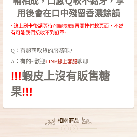
輔相成，口感Ｑ軟不黏牙，享
用後會在口中殘留香濃餘韻
~線上刷卡後請等待
再關掉付款頁面，不然
介面讀取完畢
有可能我們接收不到訂單~
Q：有超商取貨的服務嗎?
A：有的~歡迎
聊聊
LINE線上客服
!!!
蝦皮上沒有
販售糖
果
!!!
相關商品