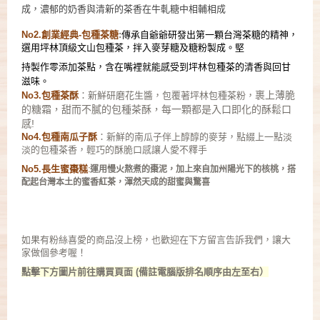
成，濃
郁的奶香與清新的茶香在牛軋糖中相輔相成
No2.
創業經典-包種茶糖
:
傳承自爺爺研發出第一顆台灣茶糖的精神，
選用坪林頂級文山包種茶，拌入麥芽糖及糖粉製成。堅
持製作零添加茶點，含在嘴裡就能感受到坪林包種茶的清香與回甘
滋味。
裹上薄脆
No3.
包種茶酥
：新鮮研磨花生醬，包覆著坪林包種茶粉，
的糖霜，甜而不膩的包種茶酥，每一顆都是入口即化的酥鬆口
感!
No4.
包種南瓜子酥
：新鮮的南瓜子伴上醇醇的麥芽，點綴上一點淡
淡的包種茶香，輕巧的酥脆口感讓人愛不釋手
No5.
長生蜜棗糕
:
運用慢火熬煮的棗泥，加上來自加州陽光下的核桃，搭
配起台灣本土的蜜香紅茶，渾然天成的甜蜜與驚喜
如果有粉絲喜愛的商品沒上榜，也歡迎在下方留言告訴我們，讓大
家做個參考喔！
點擊下方圖片前往購買頁面
(備註電腦版排名順序由左至右）